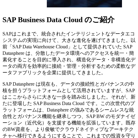
SAP Business Data Cloud のご紹介
SAPはこれまで、統合されたインテリジェントなデータエコ
システムの実現に向けて、大きな進化を遂げてきました。以
前「SAP Data Warehouse Cloud」として提供されていた SAP
Datasphere は、分散したデータ環境へのアクセスを統一・簡
素化することを目的に導入され、構造化データ・非構造化デ
ータの両方を効率的に接続・管理・分析するための柔軟なデ
ータファブリックを企業に提供してきました。
SAP Datasphere は現在も、データの接続性とガバナンスの中
核を担うプラットフォームとして活用されていますが、SAP
はここからさらに大きな一歩を踏み出しました。それが、新
たに登場した SAP Business Data Cloud です。この次世代のプ
ラットフォームは、Datasphere の強みであるシームレスな統
合性とガバナンス機能を継承しつつ、SAP BW のモダナイゼ
ーション（近代化）を支援する機能を拡張しています。既存
のBW資産を、より俊敏でクラウドネイティブなアーキテク
チャへ移行できるようにすることで、これまでの投資を守り