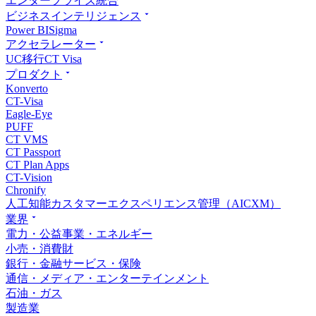
エンタープライズ統合
ビジネスインテリジェンス
Power BI
Sigma
アクセラレーター
UC移行
CT Visa
プロダクト
Konverto
CT-Visa
Eagle-Eye
PUFF
CT VMS
CT Passport
CT Plan Apps
CT-Vision
Chronify
人工知能カスタマーエクスペリエンス管理（AICXM）
業界
電力・公益事業・エネルギー
小売・消費財
銀行・金融サービス・保険
通信・メディア・エンターテインメント
石油・ガス
製造業