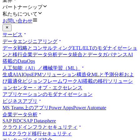
業界
パートナーシップ
私たちについて
お問い合わせ
サービス
データエンジニアリング
データ戦略とコンサルティング
ETL/ELTのモダナイゼーショ
ンと移行
企業データ分析
データ統合とデータガバナンス
AI
搭載のDataOps
人工知能（AI）／機械学習（ML）
生成AI
AIOps
EPMソリューション
構造化MLと予測分析およ
び最適化
ビジョンフレームワーク
AI搭載の移行ソリューシ
ョン
センター・オブ・エクセレンス
アプリケーションのモダナイゼーション
ビジネスアプリ
MS Teams上のアプリ
Power Apps
Power Automate
企業データ分析
SAP BDC
SAP Datasphere
クラウドインフラとセキュリティ
ELZ
クラウド移行
セキュリティ