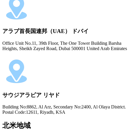
アラブ首長国連邦（UAE） ドバイ
Office Unit No.11, 39th Floor, The One Tower Building Barsha
Heights, Sheikh Zayed Road, Dubai 500001 United Arab Emirates
サウジアラビア リヤド
Building No:8862, Al Arz, Secondary No:2400, Al Olaya District.
Postal Code:12611, Riyadh, KSA
北米地域