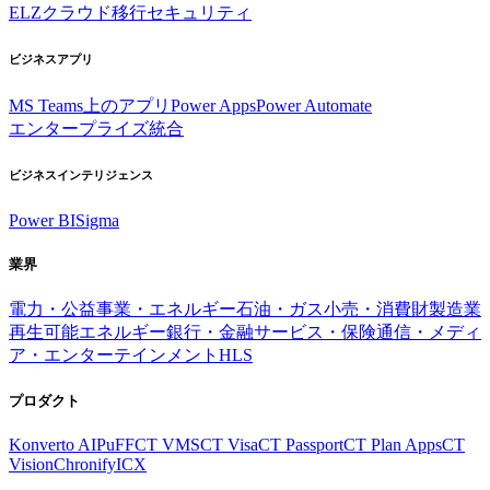
ELZ
クラウド移行
セキュリティ
ビジネスアプリ
MS Teams上のアプリ
Power Apps
Power Automate
エンタープライズ統合
ビジネスインテリジェンス
Power BI
Sigma
業界
電力・公益事業・エネルギー
石油・ガス
小売・消費財
製造業
再生可能エネルギー
銀行・金融サービス・保険
通信・メディ
ア・エンターテインメント
HLS
プロダクト
Konverto AI
PuFF
CT VMS
CT Visa
CT Passport
CT Plan Apps
CT
Vision
Chronify
ICX