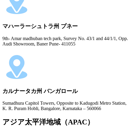
マハーラーシュトラ州 プネー
9th- Amar madhuban tech park, Survey No. 43/1 and 44/1/1, Opp.
Audi Showroom, Baner Pune- 411055
カルナータカ州 バンガロール
Sumadhura Capitol Towers, Opposite to Kadugodi Metro Station,
K. R. Puram Hobli, Bangalore, Karnataka – 560066
アジア太平洋地域（APAC）