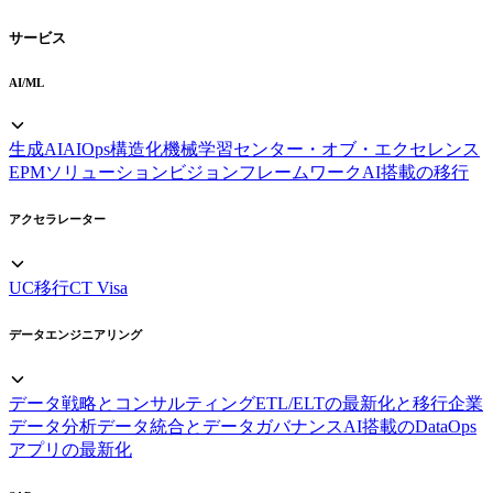
サービス
AI/ML
生成AI
AIOps
構造化機械学習
センター・オブ・エクセレンス
EPMソリューション
ビジョンフレームワーク
AI搭載の移行
アクセラレーター
UC移行
CT Visa
データエンジニアリング
データ戦略とコンサルティング
ETL/ELTの最新化と移行
企業
データ分析
データ統合とデータガバナンス
AI搭載のDataOps
アプリの最新化