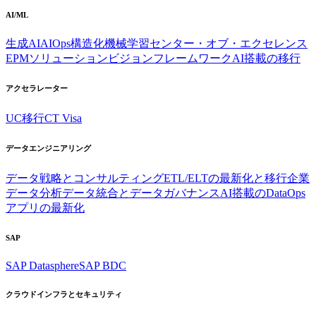
AI/ML
生成AI
AIOps
構造化機械学習
センター・オブ・エクセレンス
EPMソリューション
ビジョンフレームワーク
AI搭載の移行
アクセラレーター
UC移行
CT Visa
データエンジニアリング
データ戦略とコンサルティング
ETL/ELTの最新化と移行
企業
データ分析
データ統合とデータガバナンス
AI搭載のDataOps
アプリの最新化
SAP
SAP Datasphere
SAP BDC
クラウドインフラとセキュリティ