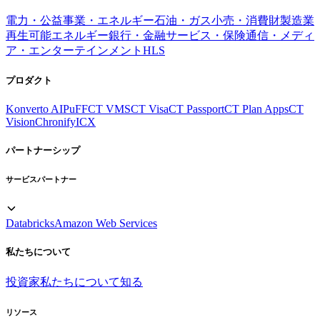
電力・公益事業・エネルギー
石油・ガス
小売・消費財
製造業
再生可能エネルギー
銀行・金融サービス・保険
通信・メディ
ア・エンターテインメント
HLS
プロダクト
Konverto AI
PuFF
CT VMS
CT Visa
CT Passport
CT Plan Apps
CT
Vision
Chronify
ICX
パートナーシップ
サービスパートナー
Databricks
Amazon Web Services
私たちについて
投資家
私たちについて知る
リソース