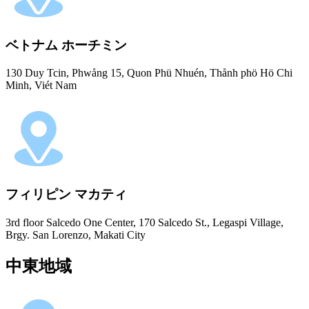
ベトナム ホーチミン
130 Duy Tcin, Phwång 15, Quon Phü Nhuén, Thånh phö Hö Chi
Minh, Viét Nam
フィリピン マカティ
3rd floor Salcedo One Center, 170 Salcedo St., Legaspi Village,
Brgy. San Lorenzo, Makati City
中東地域