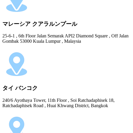
マレーシア クアラルンプール
25-6-1 , 6th Floor Jalan Semarak API2 Diamond Square , Off Jalan
Gombak 53000 Kuala Lumpur , Malaysia
タイ バンコク
240/6 Ayothaya Tower, 11th Floor , Soi Ratchadaphisek 18,
Ratchadaphisek Road , Huai Khwang District, Bangkok