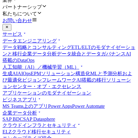
業界
パートナーシップ
私たちについて
お問い合わせ
サービス
データエンジニアリング
データ戦略とコンサルティング
ETL/ELTのモダナイゼーショ
ンと移行
企業データ分析
データ統合とデータガバナンス
AI
搭載のDataOps
人工知能（AI）／機械学習（ML）
生成AI
AIOps
EPMソリューション
構造化MLと予測分析およ
び最適化
ビジョンフレームワーク
AI搭載の移行ソリューシ
ョン
センター・オブ・エクセレンス
アプリケーションのモダナイゼーション
ビジネスアプリ
MS Teams上のアプリ
Power Apps
Power Automate
企業データ分析
SAP BDC
SAP Datasphere
クラウドインフラとセキュリティ
ELZ
クラウド移行
セキュリティ