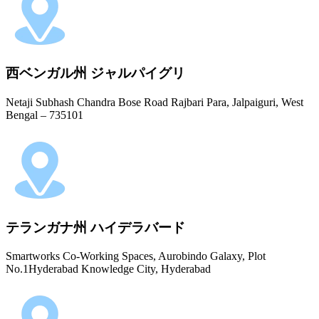
西ベンガル州 ジャルパイグリ
Netaji Subhash Chandra Bose Road Rajbari Para, Jalpaiguri, West
Bengal – 735101
テランガナ州 ハイデラバード
Smartworks Co-Working Spaces, Aurobindo Galaxy, Plot
No.1Hyderabad Knowledge City, Hyderabad