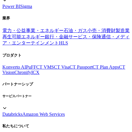
Power BI
Sigma
業界
電力・公益事業・エネルギー
石油・ガス
小売・消費財
製造業
再生可能エネルギー
銀行・金融サービス・保険
通信・メディ
ア・エンターテインメント
HLS
プロダクト
Konverto AI
PuFF
CT VMS
CT Visa
CT Passport
CT Plan Apps
CT
Vision
Chronify
ICX
パートナーシップ
サービスパートナー
Databricks
Amazon Web Services
私たちについて