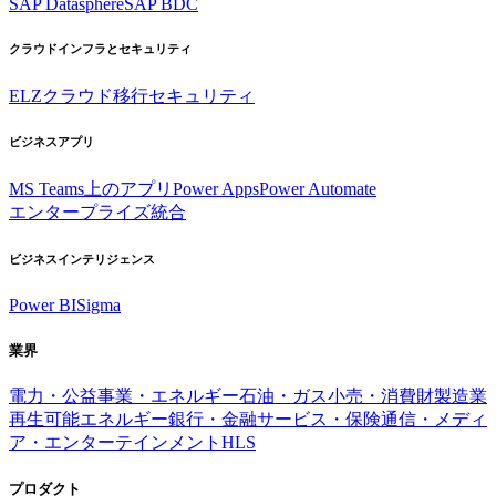
SAP Datasphere
SAP BDC
クラウドインフラとセキュリティ
ELZ
クラウド移行
セキュリティ
ビジネスアプリ
MS Teams上のアプリ
Power Apps
Power Automate
エンタープライズ統合
ビジネスインテリジェンス
Power BI
Sigma
業界
電力・公益事業・エネルギー
石油・ガス
小売・消費財
製造業
再生可能エネルギー
銀行・金融サービス・保険
通信・メディ
ア・エンターテインメント
HLS
プロダクト