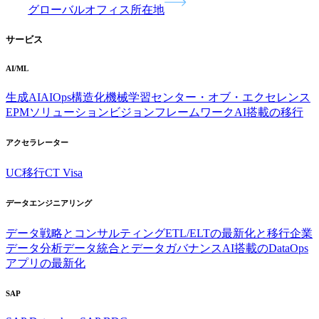
グローバルオフィス所在地
サービス
AI/ML
生成AI
AIOps
構造化機械学習
センター・オブ・エクセレンス
EPMソリューション
ビジョンフレームワーク
AI搭載の移行
アクセラレーター
UC移行
CT Visa
データエンジニアリング
データ戦略とコンサルティング
ETL/ELTの最新化と移行
企業
データ分析
データ統合とデータガバナンス
AI搭載のDataOps
アプリの最新化
SAP