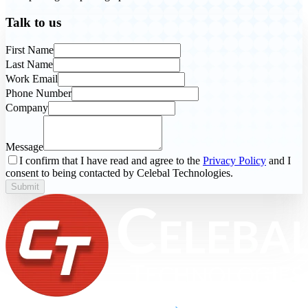
Talk to us
First Name
Last Name
Work Email
Phone Number
Company
Message
I confirm that I have read and agree to the
Privacy Policy
and I
consent to being contacted by Celebal Technologies.
Submit