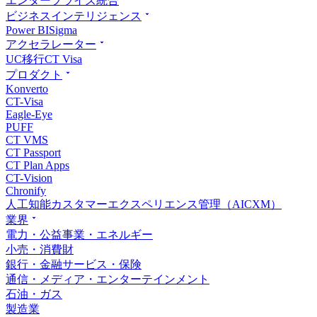
エンタープライズ統合
ビジネスインテリジェンス
Power BI
Sigma
アクセラレーター
UC移行
CT Visa
プロダクト
Konverto
CT-Visa
Eagle-Eye
PUFF
CT VMS
CT Passport
CT Plan Apps
CT-Vision
Chronify
人工知能カスタマーエクスペリエンス管理（AICXM）
業界
電力・公益事業・エネルギー
小売・消費財
銀行・金融サービス・保険
通信・メディア・エンターテインメント
石油・ガス
製造業