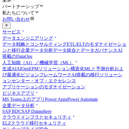
業界
パートナーシップ
私たちについて
お問い合わせ
サービス
データエンジニアリング
データ戦略とコンサルティング
ETL/ELTのモダナイゼーショ
ンと移行
企業データ分析
データ統合とデータガバナンス
AI
搭載のDataOps
人工知能（AI）／機械学習（ML）
生成AI
AIOps
EPMソリューション
構造化MLと予測分析およ
び最適化
ビジョンフレームワーク
AI搭載の移行ソリューシ
ョン
センター・オブ・エクセレンス
アプリケーションのモダナイゼーション
ビジネスアプリ
MS Teams上のアプリ
Power Apps
Power Automate
企業データ分析
SAP BDC
SAP Datasphere
クラウドインフラとセキュリティ
ELZ
クラウド移行
セキュリティ