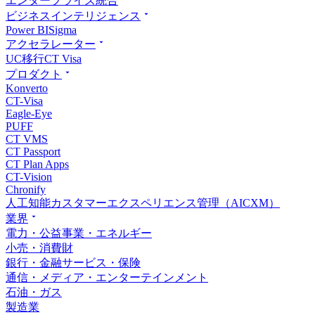
エンタープライズ統合
ビジネスインテリジェンス
Power BI
Sigma
アクセラレーター
UC移行
CT Visa
プロダクト
Konverto
CT-Visa
Eagle-Eye
PUFF
CT VMS
CT Passport
CT Plan Apps
CT-Vision
Chronify
人工知能カスタマーエクスペリエンス管理（AICXM）
業界
電力・公益事業・エネルギー
小売・消費財
銀行・金融サービス・保険
通信・メディア・エンターテインメント
石油・ガス
製造業