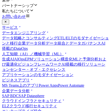
業界
パートナーシップ
私たちについて
お問い合わせ
サービス
データエンジニアリング
データ戦略とコンサルティング
ETL/ELTのモダナイゼーショ
ンと移行
企業データ分析
データ統合とデータガバナンス
AI
搭載のDataOps
人工知能（AI）／機械学習（ML）
生成AI
AIOps
EPMソリューション
構造化MLと予測分析およ
び最適化
ビジョンフレームワーク
AI搭載の移行ソリューシ
ョン
センター・オブ・エクセレンス
アプリケーションのモダナイゼーション
ビジネスアプリ
MS Teams上のアプリ
Power Apps
Power Automate
企業データ分析
SAP BDC
SAP Datasphere
クラウドインフラとセキュリティ
ELZ
クラウド移行
セキュリティ