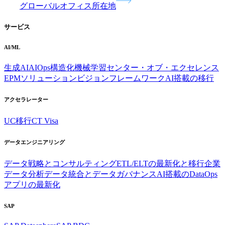
グローバルオフィス所在地
サービス
AI/ML
生成AI
AIOps
構造化機械学習
センター・オブ・エクセレンス
EPMソリューション
ビジョンフレームワーク
AI搭載の移行
アクセラレーター
UC移行
CT Visa
データエンジニアリング
データ戦略とコンサルティング
ETL/ELTの最新化と移行
企業
データ分析
データ統合とデータガバナンス
AI搭載のDataOps
アプリの最新化
SAP