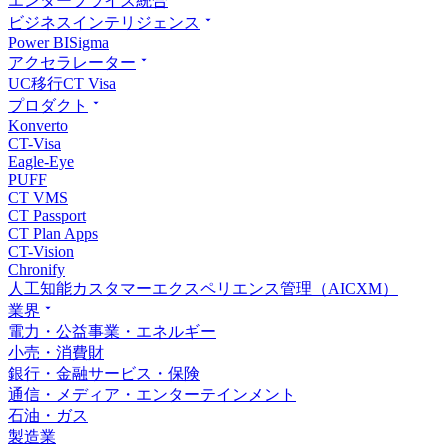
エンタープライズ統合
ビジネスインテリジェンス
Power BI
Sigma
アクセラレーター
UC移行
CT Visa
プロダクト
Konverto
CT-Visa
Eagle-Eye
PUFF
CT VMS
CT Passport
CT Plan Apps
CT-Vision
Chronify
人工知能カスタマーエクスペリエンス管理（AICXM）
業界
電力・公益事業・エネルギー
小売・消費財
銀行・金融サービス・保険
通信・メディア・エンターテインメント
石油・ガス
製造業