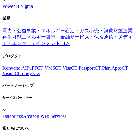
Power BI
Sigma
業界
電力・公益事業・エネルギー
石油・ガス
小売・消費財
製造業
再生可能エネルギー
銀行・金融サービス・保険
通信・メディ
ア・エンターテインメント
HLS
プロダクト
Konverto AI
PuFF
CT VMS
CT Visa
CT Passport
CT Plan Apps
CT
Vision
Chronify
ICX
パートナーシップ
サービスパートナー
Databricks
Amazon Web Services
私たちについて