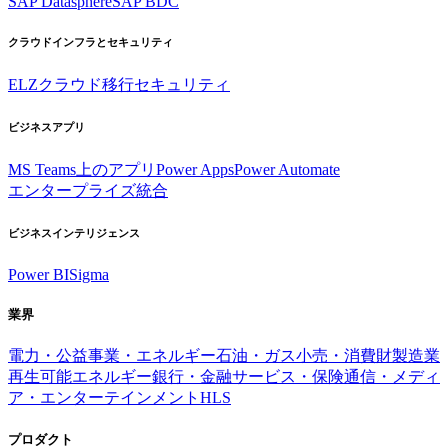
SAP Datasphere
SAP BDC
クラウドインフラとセキュリティ
ELZ
クラウド移行
セキュリティ
ビジネスアプリ
MS Teams上のアプリ
Power Apps
Power Automate
エンタープライズ統合
ビジネスインテリジェンス
Power BI
Sigma
業界
電力・公益事業・エネルギー
石油・ガス
小売・消費財
製造業
再生可能エネルギー
銀行・金融サービス・保険
通信・メディ
ア・エンターテインメント
HLS
プロダクト