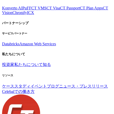
Konverto AI
PuFF
CT VMS
CT Visa
CT Passport
CT Plan Apps
CT
Vision
Chronify
ICX
パートナーシップ
サービスパートナー
Databricks
Amazon Web Services
私たちについて
投資家
私たちについて知る
リソース
ケーススタディ
イベント
ブログ
ニュース・プレスリリース
Celebalでの働き方