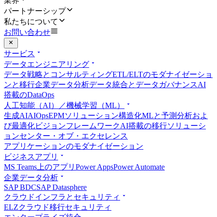
業界
パートナーシップ
私たちについて
お問い合わせ
サービス
データエンジニアリング
データ戦略とコンサルティング
ETL/ELTのモダナイゼーショ
ンと移行
企業データ分析
データ統合とデータガバナンス
AI
搭載のDataOps
人工知能（AI）／機械学習（ML）
生成AI
AIOps
EPMソリューション
構造化MLと予測分析およ
び最適化
ビジョンフレームワーク
AI搭載の移行ソリューシ
ョン
センター・オブ・エクセレンス
アプリケーションのモダナイゼーション
ビジネスアプリ
MS Teams上のアプリ
Power Apps
Power Automate
企業データ分析
SAP BDC
SAP Datasphere
クラウドインフラとセキュリティ
ELZ
クラウド移行
セキュリティ