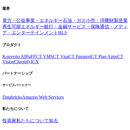
業界
電力・公益事業・エネルギー
石油・ガス
小売・消費財
製造業
再生可能エネルギー
銀行・金融サービス・保険
通信・メディ
ア・エンターテインメント
HLS
プロダクト
Konverto AI
PuFF
CT VMS
CT Visa
CT Passport
CT Plan Apps
CT
Vision
Chronify
ICX
パートナーシップ
サービスパートナー
Databricks
Amazon Web Services
私たちについて
投資家
私たちについて知る