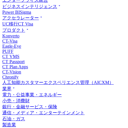
エンタープライズ統合
ビジネスインテリジェンス
Power BI
Sigma
アクセラレーター
UC移行
CT Visa
プロダクト
Konverto
CT-Visa
Eagle-Eye
PUFF
CT VMS
CT Passport
CT Plan Apps
CT-Vision
Chronify
人工知能カスタマーエクスペリエンス管理（AICXM）
業界
電力・公益事業・エネルギー
小売・消費財
銀行・金融サービス・保険
通信・メディア・エンターテインメント
石油・ガス
製造業