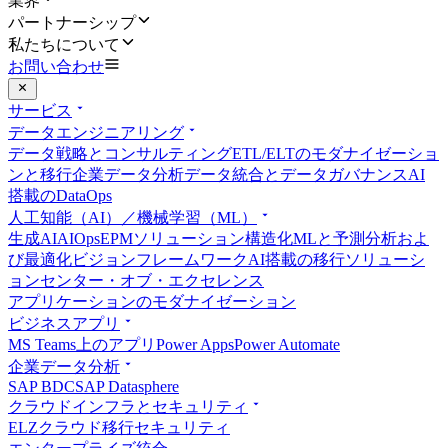
業界
パートナーシップ
私たちについて
お問い合わせ
サービス
データエンジニアリング
データ戦略とコンサルティング
ETL/ELTのモダナイゼーショ
ンと移行
企業データ分析
データ統合とデータガバナンス
AI
搭載のDataOps
人工知能（AI）／機械学習（ML）
生成AI
AIOps
EPMソリューション
構造化MLと予測分析およ
び最適化
ビジョンフレームワーク
AI搭載の移行ソリューシ
ョン
センター・オブ・エクセレンス
アプリケーションのモダナイゼーション
ビジネスアプリ
MS Teams上のアプリ
Power Apps
Power Automate
企業データ分析
SAP BDC
SAP Datasphere
クラウドインフラとセキュリティ
ELZ
クラウド移行
セキュリティ