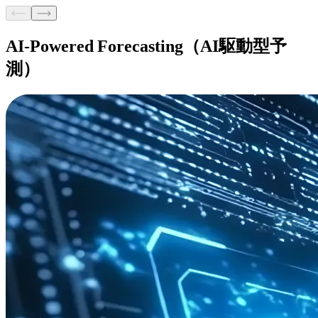
AI‑Powered Forecasting（AI駆動型予
測）