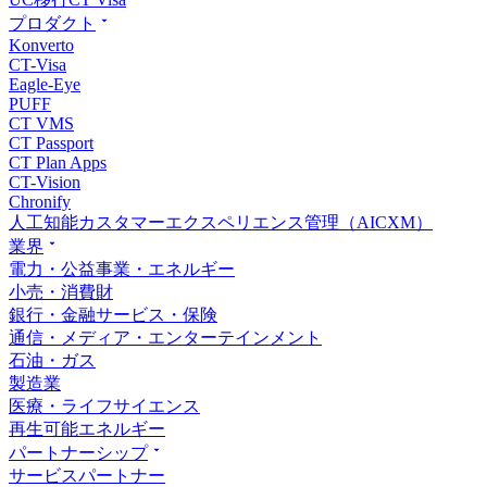
プロダクト
Konverto
CT-Visa
Eagle-Eye
PUFF
CT VMS
CT Passport
CT Plan Apps
CT-Vision
Chronify
人工知能カスタマーエクスペリエンス管理（AICXM）
業界
電力・公益事業・エネルギー
小売・消費財
銀行・金融サービス・保険
通信・メディア・エンターテインメント
石油・ガス
製造業
医療・ライフサイエンス
再生可能エネルギー
パートナーシップ
サービスパートナー