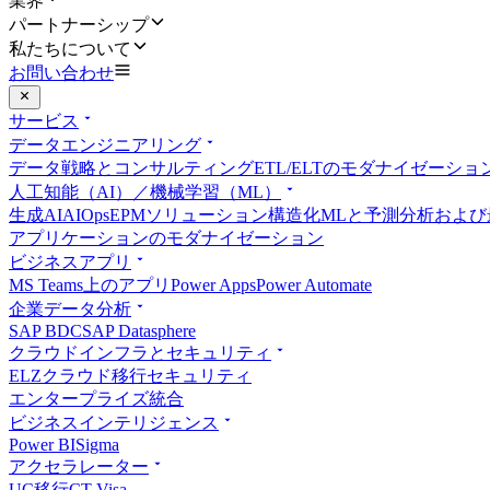
業界
パートナーシップ
私たちについて
お問い合わせ
サービス
データエンジニアリング
データ戦略とコンサルティング
ETL/ELTのモダナイゼーシ
人工知能（AI）／機械学習（ML）
生成AI
AIOps
EPMソリューション
構造化MLと予測分析および
アプリケーションのモダナイゼーション
ビジネスアプリ
MS Teams上のアプリ
Power Apps
Power Automate
企業データ分析
SAP BDC
SAP Datasphere
クラウドインフラとセキュリティ
ELZ
クラウド移行
セキュリティ
エンタープライズ統合
ビジネスインテリジェンス
Power BI
Sigma
アクセラレーター
UC移行
CT Visa