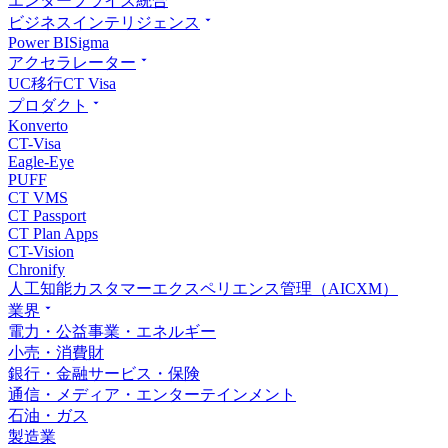
エンタープライズ統合
ビジネスインテリジェンス
Power BI
Sigma
アクセラレーター
UC移行
CT Visa
プロダクト
Konverto
CT-Visa
Eagle-Eye
PUFF
CT VMS
CT Passport
CT Plan Apps
CT-Vision
Chronify
人工知能カスタマーエクスペリエンス管理（AICXM）
業界
電力・公益事業・エネルギー
小売・消費財
銀行・金融サービス・保険
通信・メディア・エンターテインメント
石油・ガス
製造業