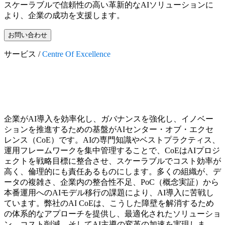
スケーラブルで信頼性の高い革新的なAIソリューションに
より、企業の成功を支援します。
お問い合わせ
サービス /
Centre Of Excellence
企業がAI導入を効率化し、ガバナンスを強化し、イノベー
ションを推進するための基盤がAIセンター・オブ・エクセ
レンス（CoE）です。AIの専門知識やベストプラクティス、
運用フレームワークを集中管理することで、CoEはAIプロジ
ェクトを戦略目標に整合させ、スケーラブルでコスト効率が
高く、倫理的にも責任あるものにします。多くの組織が、デ
ータの複雑さ、企業内の整合性不足、PoC（概念実証）から
本番運用へのAIモデル移行の課題により、AI導入に苦戦し
ています。弊社のAI CoEは、こうした障壁を解消するため
の体系的なアプローチを提供し、最適化されたソリューショ
ン、コスト削減、そしてAI主導の変革の加速を実現しま