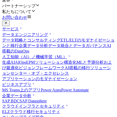
業界
パートナーシップ
私たちについて
お問い合わせ
サービス
データエンジニアリング
データ戦略とコンサルティング
ETL/ELTのモダナイゼーショ
ンと移行
企業データ分析
データ統合とデータガバナンス
AI
搭載のDataOps
人工知能（AI）／機械学習（ML）
生成AI
AIOps
EPMソリューション
構造化MLと予測分析およ
び最適化
ビジョンフレームワーク
AI搭載の移行ソリューシ
ョン
センター・オブ・エクセレンス
アプリケーションのモダナイゼーション
ビジネスアプリ
MS Teams上のアプリ
Power Apps
Power Automate
企業データ分析
SAP BDC
SAP Datasphere
クラウドインフラとセキュリティ
ELZ
クラウド移行
セキュリティ