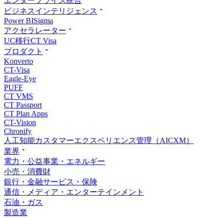
エンタープライズ統合
ビジネスインテリジェンス
Power BI
Sigma
アクセラレーター
UC移行
CT Visa
プロダクト
Konverto
CT-Visa
Eagle-Eye
PUFF
CT VMS
CT Passport
CT Plan Apps
CT-Vision
Chronify
人工知能カスタマーエクスペリエンス管理（AICXM）
業界
電力・公益事業・エネルギー
小売・消費財
銀行・金融サービス・保険
通信・メディア・エンターテインメント
石油・ガス
製造業