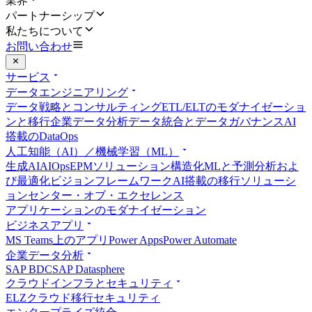
業界
パートナーシップ
私たちについて
お問い合わせ
サービス
データエンジニアリング
データ戦略とコンサルティング
ETL/ELTのモダナイゼーショ
ンと移行
企業データ分析
データ統合とデータガバナンス
AI
搭載のDataOps
人工知能（AI）／機械学習（ML）
生成AI
AIOps
EPMソリューション
構造化MLと予測分析およ
び最適化
ビジョンフレームワーク
AI搭載の移行ソリューシ
ョン
センター・オブ・エクセレンス
アプリケーションのモダナイゼーション
ビジネスアプリ
MS Teams上のアプリ
Power Apps
Power Automate
企業データ分析
SAP BDC
SAP Datasphere
クラウドインフラとセキュリティ
ELZ
クラウド移行
セキュリティ