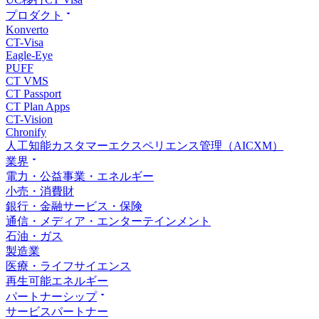
プロダクト
Konverto
CT-Visa
Eagle-Eye
PUFF
CT VMS
CT Passport
CT Plan Apps
CT-Vision
Chronify
人工知能カスタマーエクスペリエンス管理（AICXM）
業界
電力・公益事業・エネルギー
小売・消費財
銀行・金融サービス・保険
通信・メディア・エンターテインメント
石油・ガス
製造業
医療・ライフサイエンス
再生可能エネルギー
パートナーシップ
サービスパートナー