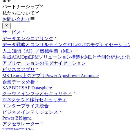
業界
パートナーシップ
私たちについて
お問い合わせ
サービス
データエンジニアリング
データ戦略とコンサルティング
ETL/ELTのモダナイゼーシ
人工知能（AI）／機械学習（ML）
生成AI
AIOps
EPMソリューション
構造化MLと予測分析および
アプリケーションのモダナイゼーション
ビジネスアプリ
MS Teams上のアプリ
Power Apps
Power Automate
企業データ分析
SAP BDC
SAP Datasphere
クラウドインフラとセキュリティ
ELZ
クラウド移行
セキュリティ
エンタープライズ統合
ビジネスインテリジェンス
Power BI
Sigma
アクセラレーター
UC移行
CT Visa