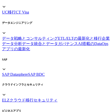
UC移行
CT Visa
データエンジニアリング
データ戦略とコンサルティング
ETL/ELTの最新化と移行
企業
データ分析
データ統合とデータガバナンス
AI搭載のDataOps
アプリの最新化
SAP
SAP Datasphere
SAP BDC
クラウドインフラとセキュリティ
ELZ
クラウド移行
セキュリティ
ビジネスアプリ