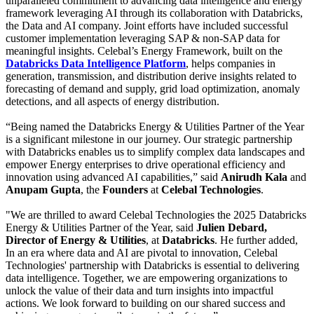
unparalleled commitment to advancing data intelligence and energy
framework leveraging AI through its collaboration with Databricks,
the Data and AI company. Joint efforts have included successful
customer implementation leveraging SAP & non-SAP data for
meaningful insights. Celebal’s Energy Framework, built on the
Databricks Data Intelligence Platform
, helps companies in
generation, transmission, and distribution derive insights related to
forecasting of demand and supply, grid load optimization, anomaly
detections, and all aspects of energy distribution.
“Being named the Databricks Energy & Utilities Partner of the Year
is a significant milestone in our journey. Our strategic partnership
with Databricks enables us to simplify complex data landscapes and
empower Energy enterprises to drive operational efficiency and
innovation using advanced AI capabilities,” said
Anirudh Kala
and
Anupam Gupta
, the
Founders
at
Celebal Technologies
.
"We are thrilled to award Celebal Technologies the 2025 Databricks
Energy & Utilities Partner of the Year, said
Julien Debard,
Director of Energy & Utilities
, at
Databricks
. He further added,
In an era where data and AI are pivotal to innovation, Celebal
Technologies' partnership with Databricks is essential to delivering
data intelligence. Together, we are empowering organizations to
unlock the value of their data and turn insights into impactful
actions. We look forward to building on our shared success and