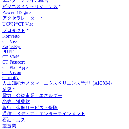
エンタープライズ統合
ビジネスインテリジェンス
Power BI
Sigma
アクセラレーター
UC移行
CT Visa
プロダクト
Konverto
CT-Visa
Eagle-Eye
PUFF
CT VMS
CT Passport
CT Plan Apps
CT-Vision
Chronify
人工知能カスタマーエクスペリエンス管理（AICXM）
業界
電力・公益事業・エネルギー
小売・消費財
銀行・金融サービス・保険
通信・メディア・エンターテインメント
石油・ガス
製造業