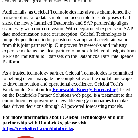
achieving even greater milestones in the future.”
Additionally, as Celebal Technologies has always championed the
mission of making data simple and accessible for enterprises of all
sizes, the newly launched Databricks and SAP partnership aligns
seamlessly with our core vision. With deep-rooted expertise in SAP
data modernization since our inception, Celebal Technologies is
uniquely positioned to help customers adopt and accelerate value
from this joint partnership. Our proven frameworks and industry
expertise make us the ideal partner to unlock intelligent insights from
ERP and Industrial IoT datasets on the Databricks Data Intelligence
Platform.
As a trusted technology partner, Celebal Technologies is committed
to helping clients navigate the complexities of the digital landscape
to drive innovation and operational excellence. Celebal Tech’s
Brickbuilder Solution for
Renewable Energy Forecasting
, listed
on the Databricks Partner Solutions web page, is a testament to this
commitment, empowering renewable energy companies to make
data-driven decisions through AI-powered forecasting models.
For more information about Celebal Technologies and our
partnership with Databricks, please visit
https://celebaltech.com/databricks
.