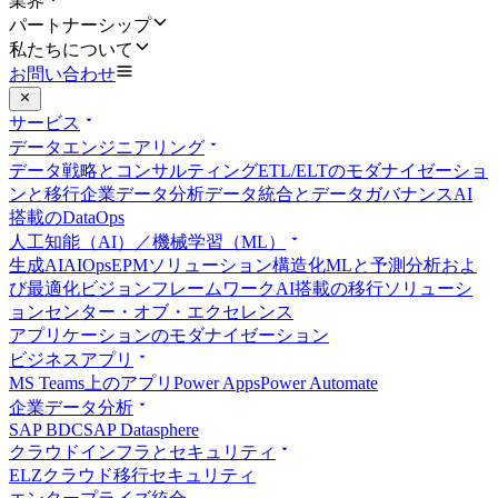
業界
パートナーシップ
私たちについて
お問い合わせ
サービス
データエンジニアリング
データ戦略とコンサルティング
ETL/ELTのモダナイゼーショ
ンと移行
企業データ分析
データ統合とデータガバナンス
AI
搭載のDataOps
人工知能（AI）／機械学習（ML）
生成AI
AIOps
EPMソリューション
構造化MLと予測分析およ
び最適化
ビジョンフレームワーク
AI搭載の移行ソリューシ
ョン
センター・オブ・エクセレンス
アプリケーションのモダナイゼーション
ビジネスアプリ
MS Teams上のアプリ
Power Apps
Power Automate
企業データ分析
SAP BDC
SAP Datasphere
クラウドインフラとセキュリティ
ELZ
クラウド移行
セキュリティ