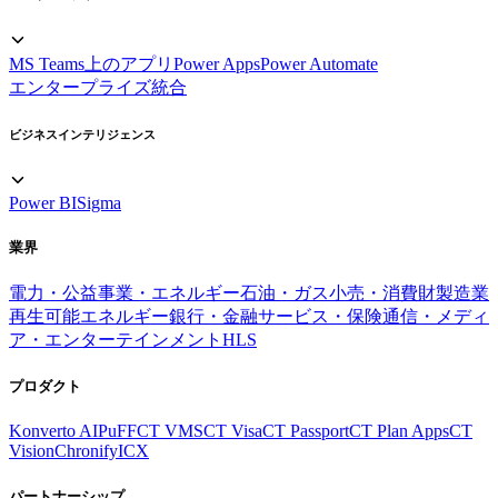
MS Teams上のアプリ
Power Apps
Power Automate
エンタープライズ統合
ビジネスインテリジェンス
Power BI
Sigma
業界
電力・公益事業・エネルギー
石油・ガス
小売・消費財
製造業
再生可能エネルギー
銀行・金融サービス・保険
通信・メディ
ア・エンターテインメント
HLS
プロダクト
Konverto AI
PuFF
CT VMS
CT Visa
CT Passport
CT Plan Apps
CT
Vision
Chronify
ICX
パートナーシップ