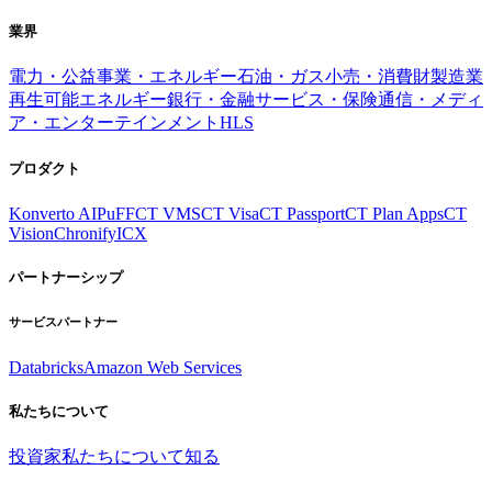
業界
電力・公益事業・エネルギー
石油・ガス
小売・消費財
製造業
再生可能エネルギー
銀行・金融サービス・保険
通信・メディ
ア・エンターテインメント
HLS
プロダクト
Konverto AI
PuFF
CT VMS
CT Visa
CT Passport
CT Plan Apps
CT
Vision
Chronify
ICX
パートナーシップ
サービスパートナー
Databricks
Amazon Web Services
私たちについて
投資家
私たちについて知る